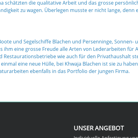
a schätzten die qualitative Arbeit und das grosse persönl
ständigkeit zu wagen. Überlegen musste er nicht lange, denn 
 Boote und Segelschiffe Blachen und Persenninge, Sonnen- 
 es ihm eine grosse Freude alle Arten von Lederarbeiten für A
d Restaurationsbetriebe wie auch für den Privathaushalt ste
inmal eine neue Hülle, bei Khwaja Blachen ist sie zu haben
rarbeiten ebenfalls in das Portfolio der jungen Firma.
UNSER ANGEBOT