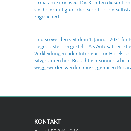
Firma am Zürichsee. Die Kunden dieser Firm
sie ihn ermutigten, den Schritt in die Selb
zugesichert.
Und so werden seit dem 1. Januar 2021 für
Liegepolster hergestellt. Als Autosattler ist
Verkleidungen oder Interieur. Für Hotels un
Sitzgruppen her. Braucht ein Sonnenschirm e
weggeworfen werden muss, gehören Reparatu
KONTAKT