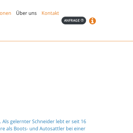
Hauptseite
ionen
Über uns
Kontakt
REFERENZEN
ANFRAGE
Kooperationen
Über uns
Kontakt
Als gelernter Schneider lebt er seit 16
hre als Boots- und Autosattler bei einer