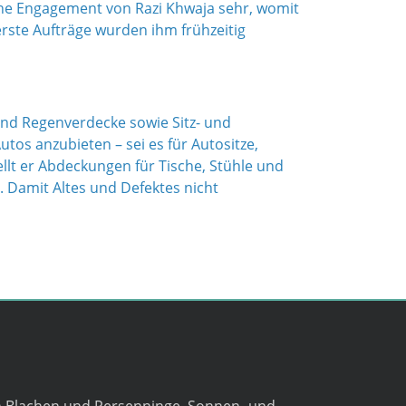
iche Engagement von Razi Khwaja sehr, womit
erste Aufträge wurden ihm frühzeitig
und Regenverdecke sowie Sitz- und
utos anzubieten – sei es für Autositze,
llt er Abdeckungen für Tische, Stühle und
. Damit Altes und Defektes nicht